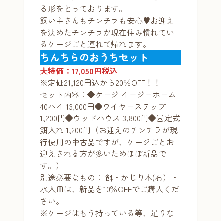
る形をとっております。
飼い主さんもチンチラも安心♥お迎え
を決めたチンチラが現在住み慣れてい
るケージごと連れて帰れます。
ちんちらのおうちセット
大特価：17,050円税込
※定価21,120円込から20％OFF！！
セット内容：◆ケージ イージーホーム
40ハイ 13,000円◆ワイヤーステップ
1,200円◆ウッドハウス 3,800円◆固定式
餌入れ 1,200円（お迎えのチンチラが現
行使用の中古品ですが、ケージごとお
迎えされる方が多いためほぼ新品で
す。）
別途必要なもの： 餌・かじり木(石）・
水入皿は、新品を10％OFFでご購入くだ
さい。
※ケージはもう持っている等、足りな