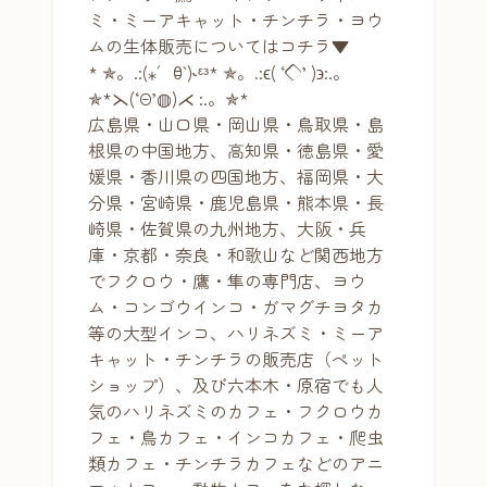
ミ・ミーアキャット・チンチラ・ヨウ
ムの生体販売についてはコチラ▼
* ✯。.:(⁎′ꃪ‵)˞ᵋᵌ* ✯。.:ϵ( ‘◇’ )϶:.。
✯*⋋(‘Θ’◍)⋌ :.。✯*
広島県・山口県・岡山県・鳥取県・島
根県の中国地方、高知県・徳島県・愛
媛県・香川県の四国地方、福岡県・大
分県・宮崎県・鹿児島県・熊本県・長
崎県・佐賀県の九州地方、大阪・兵
庫・京都・奈良・和歌山など関西地方
でフクロウ・鷹・隼の専門店、ヨウ
ム・コンゴウインコ・ガマグチヨタカ
等の大型インコ、ハリネズミ・ミーア
キャット・チンチラの販売店（ペット
ショップ）、及び六本木・原宿でも人
気のハリネズミのカフェ・フクロウカ
フェ・鳥カフェ・インコカフェ・爬虫
類カフェ・チンチラカフェなどのアニ