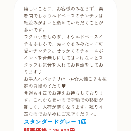
嬉しいことに、お客様のみならず、業
者間でもオウルドベースのチンチラは
毛並みがよいと褒めていただくことが
多いです。
フクロウをしのぎ、オウルドベースイ
チもふもふで、ぬいぐるみみたいに可
愛いチンチラ。せっかくのチャームポ
イントを台無しにしてはいけないとス
タッフも気合を入れてお世話をしてお
ります♪
お手入れバッチリ(^_-)-☆人懐こさも抜
群の自慢の子たち♥
今週も４匹でお迎えお待ちしておりま
す。これから暑いので空輸での移動が
難しく、入荷が薄くなります。残り４
匹なのでお早めにご来店ください。
スタンダードグレー 1匹
販売価格：29,800円