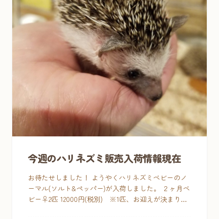
今週のハリネズミ販売入荷情報現在
お待たせしました！ ようやくハリネズミベビーのノ
ーマル(ソルト&ペッパー)が入荷しました。 ２ヶ月ベ
ビー♀️2匹 12000円(税別) ※1匹、お迎えが決まりま
した。 他 […]