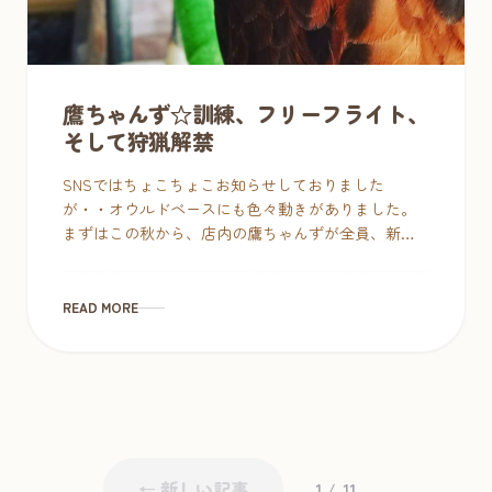
鷹ちゃんず☆訓練、フリーフライト、
そして狩猟解禁
SNSではちょこちょこお知らせしておりました
が・・オウルドベースにも色々動きがありました。
まずはこの秋から、店内の鷹ちゃんずが全員、新設
の訓練施設に移動しました。 移動当初はまだポカポ
カ陽気で余裕ぶっこい […]
READ MORE
← 新しい記事
1 / 11