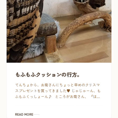
もふもふクッションの行方。
てんちょから、お菊さんにちょっと早めのクリスマ
スプレゼントを買ってきました♥ じゃじゃーん、も
ふもふくっしょーん♪ ところがお菊さん、 『は
ぁ？なんなのよこの毛の生えた物体はぁ！？』 &nbs
[…]
READ MORE