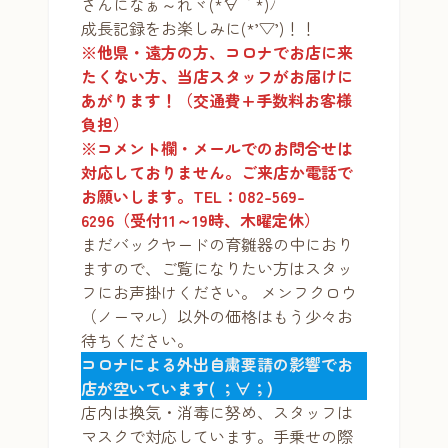
さんになぁ～れヾ(*´∀｀*)ﾉ
成長記録をお楽しみに(*’▽’)！！
※他県・遠方の方、コロナでお店に来
たくない方、当店スタッフがお届けに
あがります！（交通費+手数料お客様
負担）
※コメント欄・メールでのお問合せは
対応しておりません。ご来店か電話で
お願いします。TEL：082-569-
6296（受付11～19時、木曜定休）
まだバックヤードの育雛器の中におり
ますので、ご覧になりたい方はスタッ
フにお声掛けください。 メンフクロウ
（ノーマル）以外の価格はもう少々お
待ちください。
コロナによる外出自粛要請の影響でお
店が空いています( ；∀；)
店内は換気・消毒に努め、スタッフは
マスクで対応しています。手乗せの際