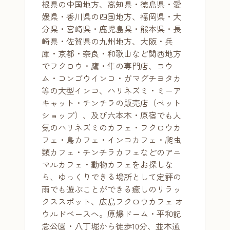
根県の中国地方、高知県・徳島県・愛
媛県・香川県の四国地方、福岡県・大
分県・宮崎県・鹿児島県・熊本県・長
崎県・佐賀県の九州地方、大阪・兵
庫・京都・奈良・和歌山など関西地方
でフクロウ・鷹・隼の専門店、ヨウ
ム・コンゴウインコ・ガマグチヨタカ
等の大型インコ、ハリネズミ・ミーア
キャット・チンチラの販売店（ペット
ショップ）、及び六本木・原宿でも人
気のハリネズミのカフェ・フクロウカ
フェ・鳥カフェ・インコカフェ・爬虫
類カフェ・チンチラカフェなどのアニ
マルカフェ・動物カフェをお探しな
ら、ゆっくりできる場所として定評の
雨でも遊ぶことができる癒しのリラッ
クススポット、広島フクロウカフェ オ
ウルドベースへ。原爆ドーム・平和記
念公園・八丁堀から徒歩10分、並木通