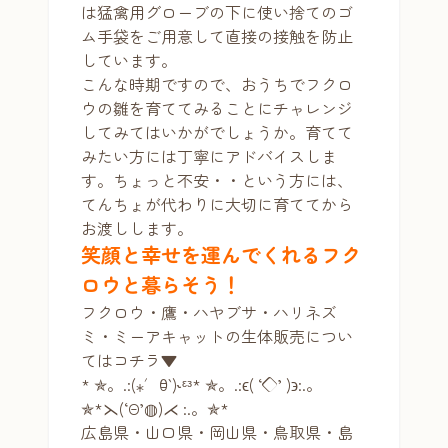
は猛禽用グローブの下に使い捨てのゴ
ム手袋をご用意して直接の接触を防止
しています。
こんな時期ですので、おうちでフクロ
ウの雛を育ててみることにチャレンジ
してみてはいかがでしょうか。育てて
みたい方には丁寧にアドバイスしま
す。ちょっと不安・・という方には、
てんちょが代わりに大切に育ててから
お渡しします。
笑顔と幸せを運んでくれるフク
ロウと暮らそう！
フクロウ・鷹・ハヤブサ・ハリネズ
ミ・ミーアキャットの生体販売につい
てはコチラ▼
* ✯。.:(⁎′ꃪ‵)˞ᵋᵌ* ✯。.:ϵ( ‘◇’ )϶:.。
✯*⋋(‘Θ’◍)⋌ :.。✯*
広島県・山口県・岡山県・鳥取県・島