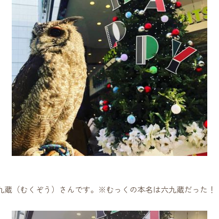
九蔵（むくぞう）さんです。※むっくの本名は六九蔵だった！