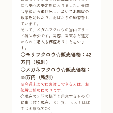
にも安心の安定期に入りました。昼間
は巣箱から飛び出し、歩いてお部屋の
散策を始めたり、羽ばたきの練習をし
ています。
そして、メガネフクロウの国内ブリー
ド雛は希少です。関西、関東など遠方
からのご購入も価値あり！と思いま
す。
◇モリフクロウ☆販売価格：42
万円（税別）
◇メガネフクロウ☆販売価格：
48万円（税別）
※今週末までにお渡しできる方は、お
値段ご相談にのります。
◇現在の２羽の様子と用意するもの ◇
食事回数：現在、３回食。 大人とほぼ
同じ固形餌でOK