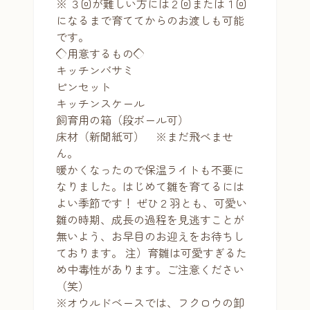
※ ３回が難しい方には２回または１回
になるまで育ててからのお渡しも可能
です。
◇用意するもの◇
キッチンバサミ
ピンセット
キッチンスケール
飼育用の箱（段ボール可）
床材（新聞紙可） ※まだ飛べませ
ん。
暖かくなったので保温ライトも不要に
なりました。はじめて雛を育てるには
よい季節です！ ぜひ２羽とも、可愛い
雛の時期、成長の過程を見逃すことが
無いよう、お早目のお迎えをお待ちし
ております。 注）育雛は可愛すぎるた
め中毒性があります。ご注意ください
（笑）
※オウルドベースでは、フクロウの卸