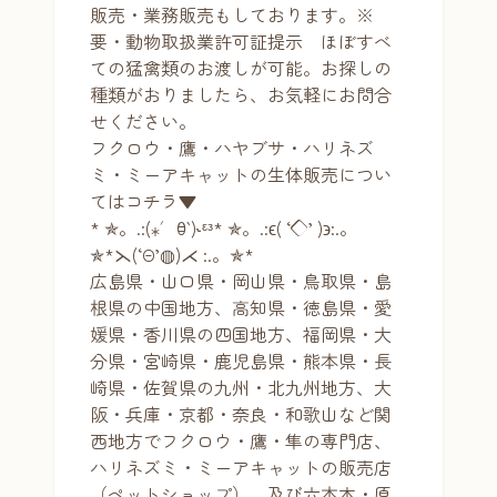
販売・業務販売もしております。※
要・動物取扱業許可証提示 ほぼすべ
ての猛禽類のお渡しが可能。お探しの
種類がおりましたら、お気軽にお問合
せください。
フクロウ・鷹・ハヤブサ・ハリネズ
ミ・ミーアキャットの生体販売につい
てはコチラ▼
* ✯。.:(⁎′ꃪ‵)˞ᵋᵌ* ✯。.:ϵ( ‘◇’ )϶:.。
✯*⋋(‘Θ’◍)⋌ :.。✯*
広島県・山口県・岡山県・鳥取県・島
根県の中国地方、高知県・徳島県・愛
媛県・香川県の四国地方、福岡県・大
分県・宮崎県・鹿児島県・熊本県・長
崎県・佐賀県の九州・北九州地方、大
阪・兵庫・京都・奈良・和歌山など関
西地方でフクロウ・鷹・隼の専門店、
ハリネズミ・ミーアキャットの販売店
（ペットショップ）、及び六本木・原