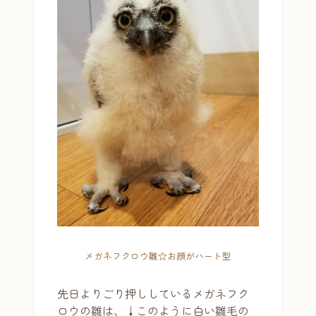
メガネフクロウ雛☆お顔がハート型
先日よりごり押ししているメガネフク
ロウの雛は、↓このように白い雛毛の