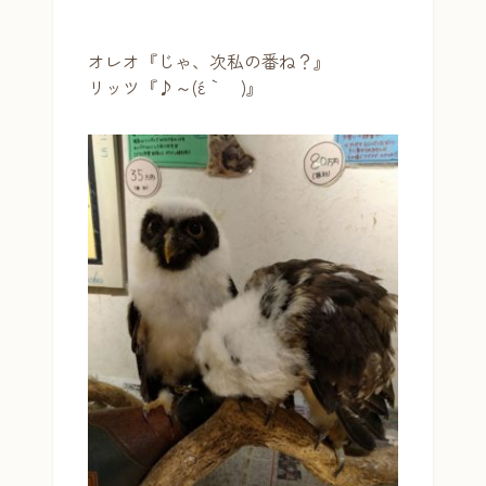
オレオ『じゃ、次私の番ね？』
リッツ『♪～(´ε｀ )』