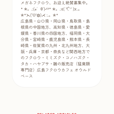
メガネフクロウ、お迎え絶賛募集中。
* ✯。.:(⁎′ꃪ‵)˞ᵋᵌ* ✯。.:ϵ( ‘◇’ )϶:.。
✯*⋋(‘Θ’◍)⋌ :.。✯*
広島県・山口県・岡山県・鳥取県・島
根県の中国地方、高知県・徳島県・愛
媛県・香川県の四国地方、福岡県・大
分県・宮崎県・鹿児島県・熊本県・長
崎県・佐賀県の九州・北九州地方、大
阪・兵庫・京都・奈良など関西地方で
のフクロウ・ミミズク・コノハズク・
タカ・ハヤブサ・雛の販売店（猛禽類
専門店）広島フクロウカフェ オウルド
ベース