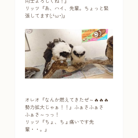
同士よろしくね！』
リッツ『あ、ハイ、先輩。ちょっと緊
張してます(;´･ω･)』
オレオ『なんか燃えてきたぜ～🔥🔥🔥
勢力拡大じゃぁ！！』ふぁさふぁさ
ふぁさ～っっ！
リッツ『ちょ、ちょ痛いです先
輩・・。』