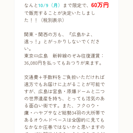
60万円
なんと
10/9（月）
まで限定で、
で販売することが決定いたしまし
た！！（税別表示）
関東・関西の方も、『広島かよ、
遠っ！』とがっかりしないでくださ
い。
東京⇔広島 新幹線のぞみ往復運賃：
36,080円を払ってもおつりが来ます。
交通費+手数料をご負担いただければ
遠方でもお届けに上がることが可能で
すが、広島は宮島・原爆ドームと二つ
の世界遺産を持ち、とっても活気のあ
る面白い街です。また、フクロウ・
鷹・ハヤブサなど総勢34羽の大所帯で
あるオウルドベースは全国的に見ても
なかなか圧巻ではないかと思いますの