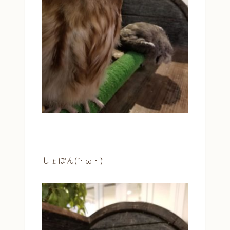
しょぼん(´・ω・`)