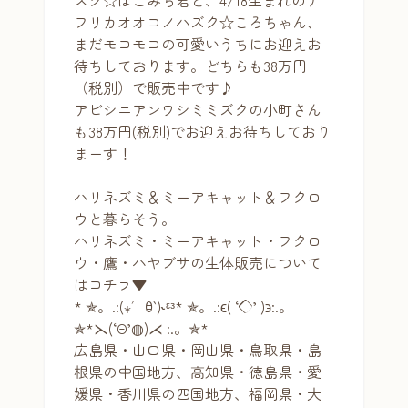
フリカオオコノハズク☆ころちゃん、
まだモコモコの可愛いうちにお迎えお
待ちしております。どちらも38万円
（税別）で販売中です♪
アビシニアンワシミミズクの小町さん
も38万円(税別)でお迎えお待ちしており
まーす！
ハリネズミ＆ミーアキャット＆フクロ
ウと暮らそう。
ハリネズミ・ミーアキャット・フクロ
ウ・鷹・ハヤブサの生体販売について
はコチラ▼
* ✯。.:(⁎′ꃪ‵)˞ᵋᵌ* ✯。.:ϵ( ‘◇’ )϶:.。
✯*⋋(‘Θ’◍)⋌ :.。✯*
広島県・山口県・岡山県・鳥取県・島
根県の中国地方、高知県・徳島県・愛
媛県・香川県の四国地方、福岡県・大