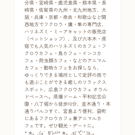
分県・宮崎県・鹿児島県・熊本県・長
崎県・佐賀県の九州・北九州地方、大
阪・兵庫・京都・奈良・和歌山など関
西地方でフクロウ・鷹・隼の専門店、
ハリネズミ・ミーアキャットの販売店
（ペットショップ）、及び六本木・原
宿でも人気のハリネズミのカフェ・フ
クロウカフェ・鳥カフェ・インコカ
フェ・爬虫類カフェ・などのアニマル
カフェ・動物カフェをお探しなら、
ゆっくりできる場所として定評の雨で
も遊ぶことができる癒しのリラックス
スポット、広島フクロウカフェ オウル
ドベースへ。原爆ドーム・平和記念公
園・八丁堀から徒歩10分、並木通り・本
通りパルコすぐ、宮島より便利、袋町
にあるフクロウカフェ兼アニマルカ
フェです。ぜひ観光・デートに。
* ✯。.:(⁎′ꃪ‵)˞ᵋᵌ* ✯。.:ϵ( ‘◇’ )϶:.。