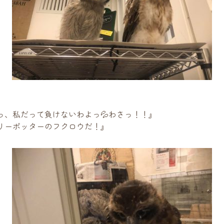
っ、私だって負けないわよっ💦わさっ！！』
リーポッターのフクロウだ！』