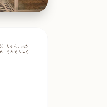
ろ）ちゃん、巣か
が、そろそろふく