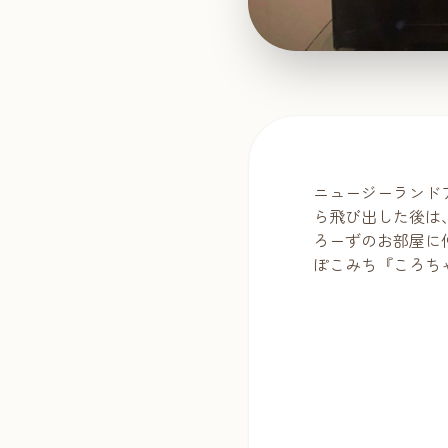
ニュージーランド
ら飛び出した後は
ろーずのお部屋に
ぽこみち『ころち