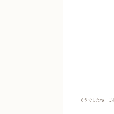
そうでしたね、ご