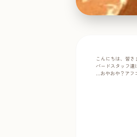
こんにちは、皆さ
バードスタッフ達
…おやおや？アフ