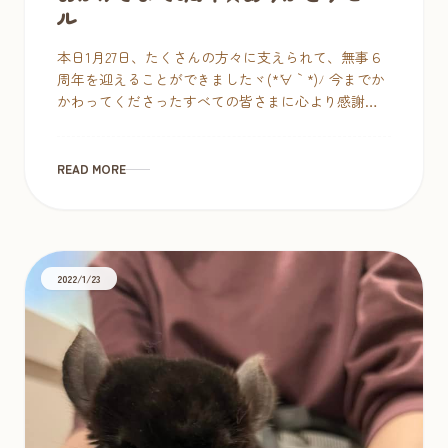
ル
本日1月27日、たくさんの方々に支えられて、無事６
周年を迎えることができましたヾ(*´∀｀*)ﾉ 今までか
かわってくださったすべての皆さまに心より感謝い
たします。今まで同様、広島が活気ある街であり続
けるよう、また健康で可 […]
READ MORE
2022/1/23