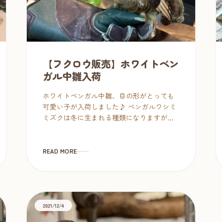
【フクロウ販売】ホワイトベン
ガル中雛入荷
ホワイトベンガル中雛、目の形がとっても
可愛い子が入荷しました♪ ベンガルワシミ
ミズクは冬に生まれる種類になりますが、
昨年は11月ごろまで暖かくて例年通りにな
らず、流通数が少ないかもしれません。非
常に人気がある種類です。ベ […]
READ MORE
2021/12/4