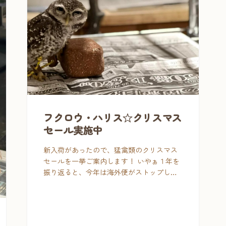
フクロウ・ハリス☆クリスマス
セール実施中
新入荷があったので、猛禽類のクリスマス
セールを一挙ご案内します！ いやぁ１年を
振り返ると、今年は海外便がストップし、
売る個体が需要に対して足りないというま
さかの非常に厳しい１年でした。 そんな中
でも、当店で大切に育てた子 […]