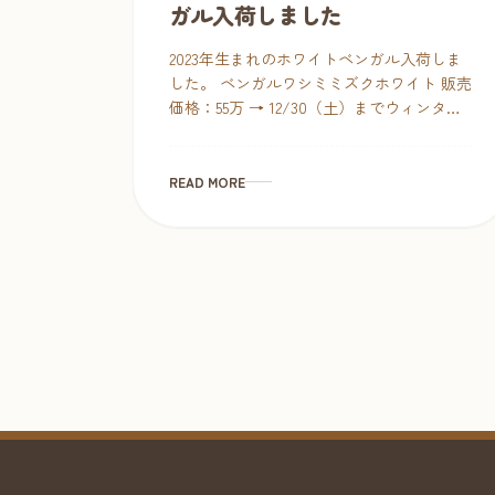
ガル入荷しました
2023年生まれのホワイトベンガル入荷しま
した。 ベンガルワシミミズクホワイト 販売
価格：55万 → 12/30（土）までウィンター
セール：45万 グローブの上でご飯を食べ、
なでたら優しくはむはむしてくれる可愛い
子ですが […]
READ MORE