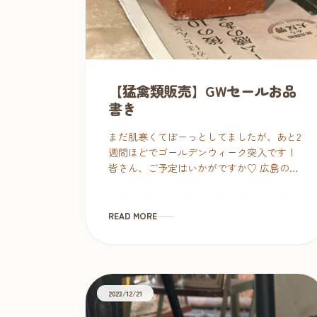
【猛禽類販売】GWセールお品
書き
まだ肌寒くてぼーっとしてましたが、あと2
週間ほどでゴールデンウィーク突入です！
皆さん、ご予定はいかがですか♡ 広島の見
所代表は世界遺産である厳島神社。そして
原爆ドームで歴史を考えるもよし、たびた
び映画の舞台にもなる鞆の浦 […]
READ MORE
2023/12/21