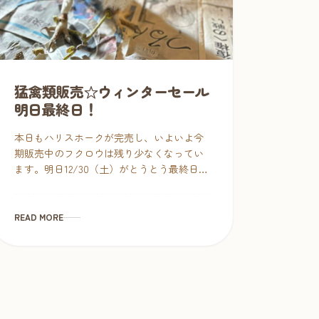
猛禽類販売☆ウィンターセール
明日最終日！
本日もハリスホークが完売し、いよいよ今
期販売中のフクロウは残り少なくなってい
ます。明日12/30（土）がとうとう最終日で
すので、昨日の続き29万税込の子～レア種
まで一挙ご紹介します！ スピックスコノハ
ズク 販売価格：35 […]
READ MORE