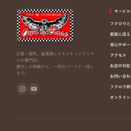
サービス
フクロウと
家族に迎える
安心サポー
広島・袋町。猛禽類とエキゾチックアニマ
アクセス
ルの専門店。
お店の日記 
癒やしの体験から、一生のパートナー探し
まで。
お問い合わ
フクロウ飼
オンライン