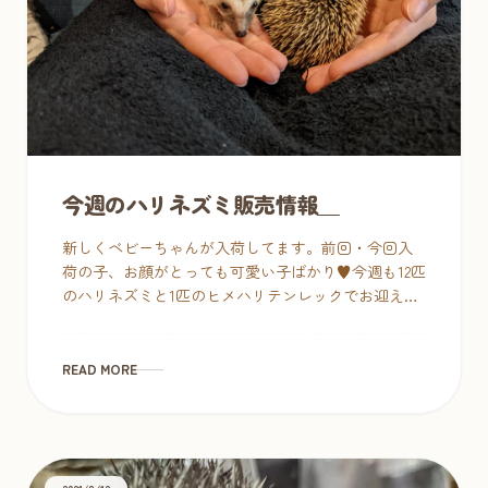
今週のハリネズミ販売情報＿
新しくベビーちゃんが入荷してます。前回・今回入
荷の子、お顔がとっても可愛い子ばかり♥今週も12匹
のハリネズミと1匹のヒメハリテンレックでお迎えお
待ちしております♪ ソルト&ペッパー 4匹 […]
READ MORE