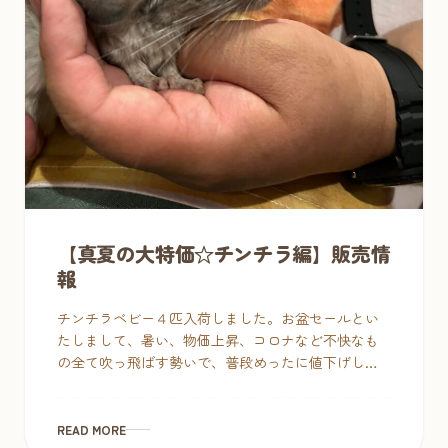
【真夏の大特価☆チンチラ編】販売情
報
チンチラベビー４匹入荷しました。お盆セールとい
たしまして、暑い、物価上昇、コロナなど不快なも
の全て吹っ飛ばす勢いで、普段めったに値下げしな
いチンチラも対象にしたいと思います。ぜひこの機
会に✨ 今週は、以下の […]
READ MORE