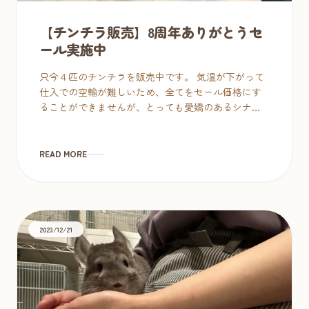
【チンチラ販売】8周年ありがとうセ
ール実施中
只今４匹のチンチラを販売中です。 気温が下がって
仕入での空輸が難しいため、全てをセール価格にす
ることができませんが、とっても愛嬌のあるシナモ
ンくんのみ8周年記念で1万円引きします！とっても
人懐こくて愛すべき性格の子なので […]
READ MORE
2023/12/21