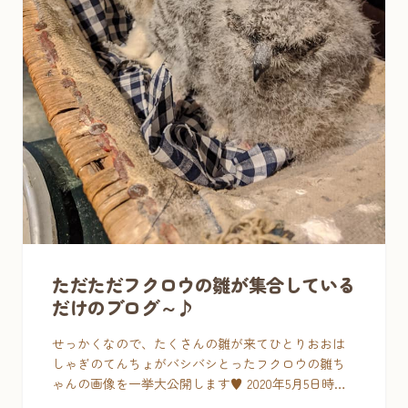
ただただフクロウの雛が集合している
だけのブログ～♪
せっかくなので、たくさんの雛が来てひとりおおは
しゃぎのてんちょがバシバシとったフクロウの雛ち
ゃんの画像を一挙大公開します♥ 2020年5月5日時点
▼ わた わた わた わた ・・ウロ ウロ ウロ ウロ ・・