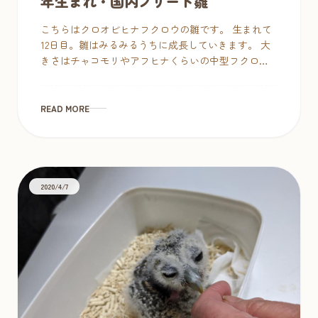
年生まれ・国内ブリード雛
こちらはクロオビヒナフクロウの雛です。 生まれて
12日目。雛はみるみるうちに成長していきます。 大
きさはチャコモリやアフヒナくらいの中型フクロ
ウ。成長すると高級感のある白×濃茶の縞模様にな
ります。頭の丸い他のフクロウたち […]
READ MORE
2020/4/7