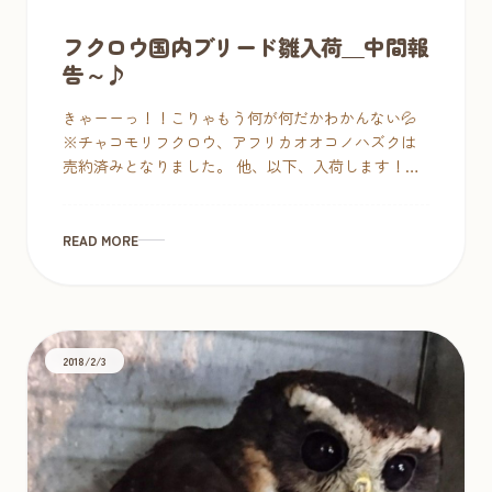
フクロウ国内ブリード雛入荷＿中間報
告～♪
きゃーーっ！！こりゃもう何が何だかわかんない💦
※チャコモリフクロウ、アフリカオオコノハズクは
売約済みとなりました。 他、以下、入荷します！！
◆アビシニアンワシミミズク２ ◆インディアンスコ
ップオウル１ […]
READ MORE
2018/2/3