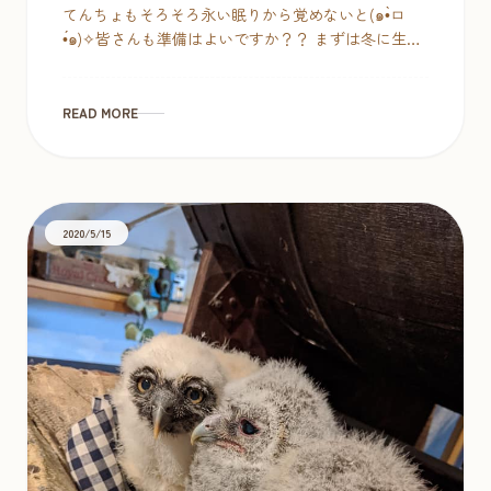
てんちょもそろそろ永い眠りから覚めないと(๑•̀ㅁ
•́๑)✧皆さんも準備はよいですか？？ まずは冬に生ま
れる代表”クロオビヒナフクロウ”のご紹介。クロオ
ビヒ […]
READ MORE
2020/5/15