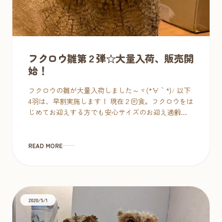
フクロウ雛第２弾☆大量入荷、販売開
始！
フクロウの雛が大量入荷しました～ヾ(*´∀｀*)ﾉ 以下
4羽は、早割実施します！ 現在２回食。フクロウをは
じめてお迎えする方でも安心サイズのお迎え適齢期
です♪ぜひもふもふの可愛いうちに。 見逃せない！
早割対象の雛ちゃんた […]
READ MORE
2020/5/1