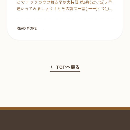
とで！ フクロウの雛☆早割大特価 第5弾(≧▽≦)b 早
速いってみましょう！とその前に一言( 一一)ﾉ 今回は
スーパー ・スペシャル・ビックリ・目玉価格をご
[…]
READ MORE
← TOPへ戻る