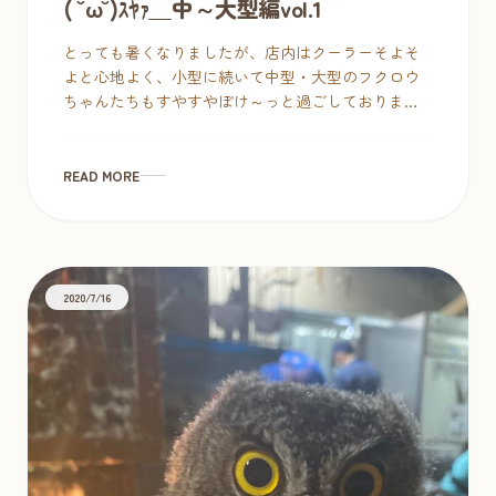
( ˘ω˘)ｽﾔｧ＿中～大型編vol.1
とっても暑くなりましたが、店内はクーラーそよそ
よと心地よく、小型に続いて中型・大型のフクロウ
ちゃんたちもすやすやぼけ～っと過ごしておりま
す。 シロアメちゃんもぼ～っ。 シロアメはてんちょ
がお店を開く前、他のお店で半日ほど […]
READ MORE
2020/7/16