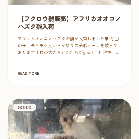
【フクロウ雛販売】アフリカオオコノ
ハズク雛入荷
アフリカオオコノハズクの雛が入荷しました♥ 今回
の子、モケモケ期からかなりの美形オーラを放って
おります！目の大きさとかたちがgood！！ 現在、7
時間おき３回食、気候があたたかくなりましたので
特別な設備は必 […]
READ MORE
2025/4/10