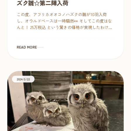
ズク雛☆第二陣入荷
この度、アフリカオオコノハズクの雛が10羽入荷
し、オウルドベースは一時騒然👀 そしてこの度はな
んと！ 25万税込 という驚きの価格が実現したわけで
すが・・ バタバタしているうちに、週末で7羽ご成約
となりま […]
READ MORE
2024/3/22