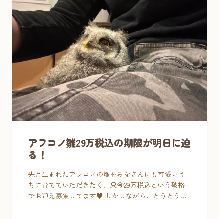
アフコノ雛29万税込の期限が明日に迫
る！
先月生まれたアフコノの雛をみなさんにも可愛いう
ちに育てていただきたく、只今29万税込という破格
でお迎え募集してます♥ しかしながら、とうとうそ
の期限が迫ってきた！明日12/15（金）17：00で終了
です。そ […]