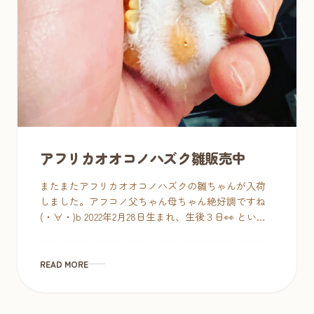
アフリカオオコノハズク雛販売中
またまたアフリカオオコノハズクの雛ちゃんが入荷
しました。アフコノ父ちゃん母ちゃん絶好調ですね
(・∀・)b 2022年2月28日生まれ、生後３日👀 という
のは4日前で、すくすく育ってます♥ ど […]
READ MORE