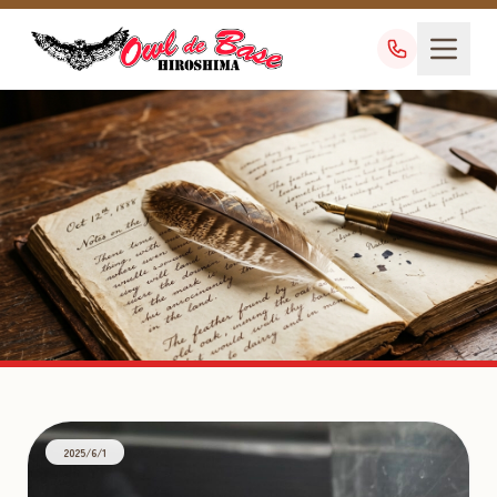
アフリカオオコノハズク雛販
売
2025/6/1
TAG