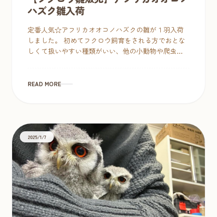
ハズク雛入荷
定番人気☆アフリカオオコノハズクの雛が１羽入荷
しました。 初めてフクロウ飼育をされる方でおとな
しくて扱いやすい種類がいい、他の小動物や爬虫類
と共存したいという希望があるようでしたら、小型
フクロウは手のひらサイズで素手で扱 […]
READ MORE
2025/1/7