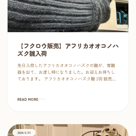
【フクロウ販売】アフリカオオコノハ
ズク雛入荷
先日入荷したアフリカオオコノハズクの雛が、育雛
器を出て、お渡し時になりました。お迎えお待ちし
ております。 アフリカオオコノハズク雛 2羽 販売価
格：352,000円 2024年11月19日生まれ・国内ブリード
2回食・未 […]
READ MORE
2024/3/31