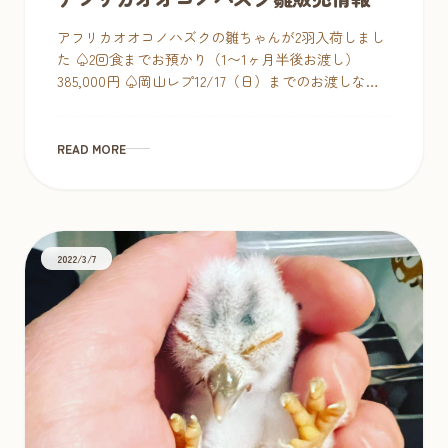
アフリカオオコノハズクの雛ちゃんが2羽入荷しまし
た ♤2回食までお預かり（1〜1ヶ月半後お渡し）
385,000円 ♤岡山レプ12/17（日）までのお渡しなら
なんと29万税込 ※要 暖かい環境づくり、8時間お
きのミンチ3 […]
READ MORE
2022/3/7