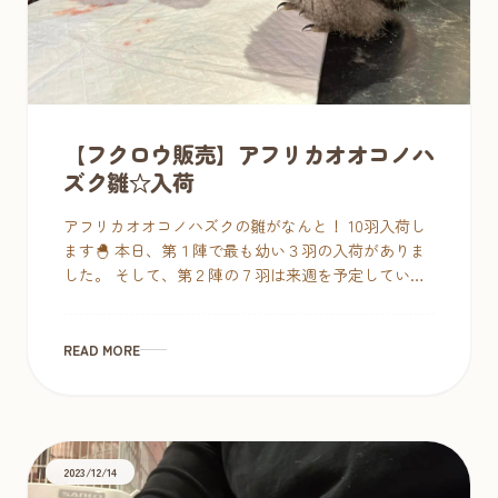
【フクロウ販売】アフリカオオコノハ
ズク雛☆入荷
アフリカオオコノハズクの雛がなんと！ 10羽入荷し
ます🐣 本日、第１陣で最も幼い３羽の入荷がありま
した。 そして、第２陣の７羽は来週を予定していま
す。 レートや流通数の関係で、年々猛禽類に限らず
鳥類の価格 […]
READ MORE
2023/12/14