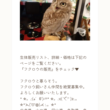
生体販売リスト、詳細・価格は下記の
ページをご覧ください。
『フクロウの販売』をチェック▼
フクロウと暮らそう。
フクロウ飼いさん仲間を絶賛募集中。
よろしくお願いいたします。
* ✯。.:(⁎′ꃪ‵)˞ᵋᵌ* ✯。.:ϵ( ‘◇’ )϶:.。
✯*⋋(‘Θ’◍)⋌ :.。✯*