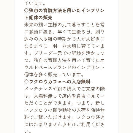
ています。
◇独自の育雛方法を用いたインプリン
ト個体の販売
未来の飼い主様の元で暮らすことを常
に念頭に置き、早くて生後５日、刷り
込みの入る雛の時期から人が大好きに
なるように一羽一羽大切に育てていま
す。ブリーダー元での経験を活かしつ
つ、独自の育雛方法を用いて育てたオ
ウルドベースブランドのインプリント
個体を多く販売しています。
◇
フクロウカフェへの入店無料
メンテナンスや餌の購入でご来店の際
は、入場料無しで店内を自由に見てい
ただくことができます。つまり、新し
いフクロウの雛や動物の入荷を随時無
料でご覧いただけます。フクロウ好き
にはたまりません♪ぜひご利用くださ
い。