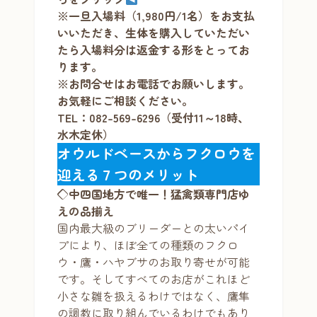
※一旦入場料（1,980円/1名）をお支払
いいただき、生体を購入していただい
たら入場料分は返金する形をとってお
ります。
※お問合せはお電話でお願いします。
お気軽にご相談ください。
TEL：082-569-6296（受付11～18時、
水木定休）
オウルドベースからフクロウを
迎える７つのメリット
◇中四国地方で唯一！猛禽類専門店ゆ
えの品揃え
国内最大級のブリーダーとの太いパイ
プにより、ほぼ全ての種類のフクロ
ウ・鷹・ハヤブサのお取り寄せが可能
です。そしてすべてのお店がこれほど
小さな雛を扱えるわけではなく、鷹隼
の調教に取り組んでいるわけでもあり