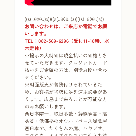
((ε(｡θ◊θ｡)з))((ε(｡θ◊θ｡)з))((ε(｡θ◊θ｡)з))
お問い合わせは、ご来店か電話でお願
いします。
TEL：082-569-6296（受付11-18時、水
木定休）
※提示の大特価は現金払いの価格とさ
せていただきます。クレジットカード
払いをご希望の方は、別途お問い合わ
せください。
※対面販売が義務付けられているた
め、お客様が当店に足を運ぶ必要があ
ります。広島まで来ることが可能な方
のみお願いします。
西日本随一、取扱多数・経験値高・高
品質・低価格のオウルドベース猛禽屋
西日本で、たくさんの鷹、ハヤブサ、
フクロウ、ミミズクたちがお迎えお待