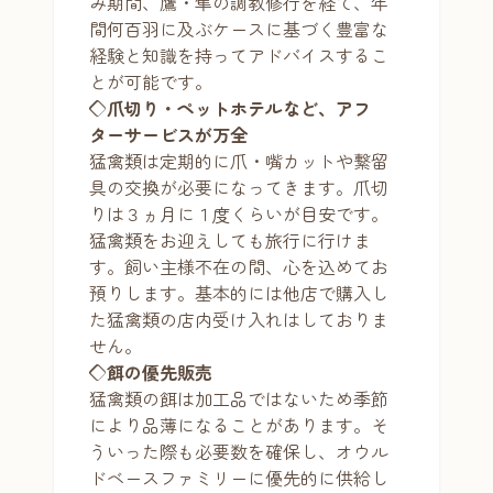
み期間、鷹・隼の調教修行を経て、年
間何百羽に及ぶケースに基づく豊富な
経験と知識を持ってアドバイスするこ
とが可能です。
◇爪切り・ペットホテルなど、アフ
ターサービスが万全
猛禽類は定期的に爪・嘴カットや繋留
具の交換が必要になってきます。爪切
りは３ヵ月に１度くらいが目安です。
猛禽類をお迎えしても旅行に行けま
す。飼い主様不在の間、心を込めてお
預りします。基本的には他店で購入し
た猛禽類の店内受け入れはしておりま
せん。
◇餌の優先販売
猛禽類の餌は加工品ではないため季節
により品薄になることがあります。そ
ういった際も必要数を確保し、オウル
ドベースファミリーに優先的に供給し