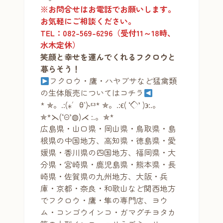
※お問合せはお電話でお願いします。
お気軽にご相談ください。
TEL：082-569-6296（受付11～18時、
水木定休）
笑顔と幸せを運んでくれるフクロウと
暮らそう！
フクロウ・鷹・ハヤブサなど猛禽類
の生体販売についてはコチラ
* ✯。.:(⁎′ꃪ‵)˞ᵋᵌ* ✯。.:ϵ( ‘◇’ )϶:.。
✯*⋋(‘Θ’◍)⋌ :.。✯*
広島県・山口県・岡山県・鳥取県・島
根県の中国地方、高知県・徳島県・愛
媛県・香川県の四国地方、福岡県・大
分県・宮崎県・鹿児島県・熊本県・長
崎県・佐賀県の九州地方、大阪・兵
庫・京都・奈良・和歌山など関西地方
でフクロウ・鷹・隼の専門店、ヨウ
ム・コンゴウインコ・ガマグチヨタカ