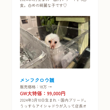
食。白めの綺麗な子です♡
メンフクロウ
雛
販売価格：18万 →
GW大特価：99,000円
2024年3月10日生まれ・国内ブリード。
うっすらアイシャドウが入って店長オ