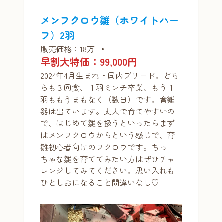
メンフクロウ雛（ホワイトハー
フ）2羽
販売価格：18万 →
早割大特価：99,000円
2024年4月生まれ・国内ブリード。どち
らも３回食、１羽ミンチ卒業、もう１
羽ももうまもなく（数日）です。育雛
器は出ています。丈夫で育てやすいの
で、はじめて雛を扱うといったらまず
はメンフクロウからという感じで、育
雛初心者向けのフクロウです。ちっ
ちゃな雛を育ててみたい方はぜひチャ
レンジしてみてください。思い入れも
ひとしおになること間違いなし♡