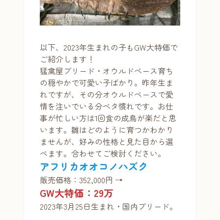
以下、2023年生まれの子もGW大特価で
ご紹介します！
猛禽屋ブリード・オウルドベース育ち
の穏やかで可愛い子ばかり。昨年生ま
れですが、その分オウルドベースで愛
情を注いでいる分ベタ慣れです。お仕
事が忙しい方は1回食の成鳥が楽だと思
います。雛はどのように育つかわかり
ませんが、好みの性格と見た目から選
べます。合わせてご検討ください。
アフリカオオコノハズク
販売価格：352,000円 →
GW大特価：29万
2023年3月25日生まれ・国内ブリード。