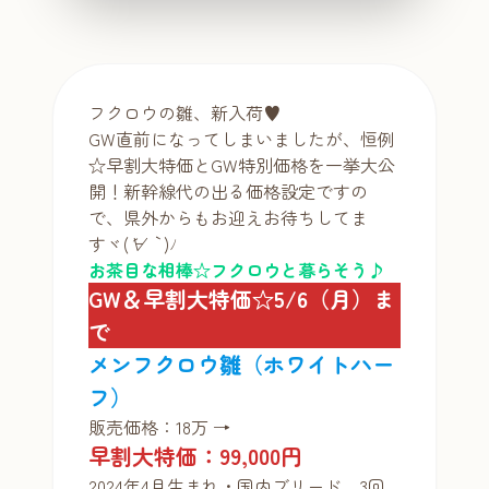
フクロウの雛、新入荷♥
GW直前になってしまいましたが、恒例
☆早割大特価とGW特別価格を一挙大公
開！新幹線代の出る価格設定ですの
で、県外からもお迎えお待ちしてま
すヾ(
´∀｀
)ﾉ
お茶目な相棒☆フクロウと暮らそう♪
GW＆早割大特価☆5/6（月）ま
で
メンフクロウ
雛
（ホワイトハー
フ）
販売価格：18万 →
早割大特価：99,000円
2024年4月生まれ・国内ブリード。3回