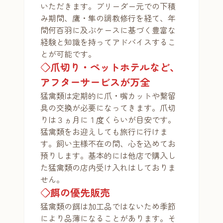
いただきます。ブリーダー元での下積
み期間、鷹・隼の調教修行を経て、年
間何百羽に及ぶケースに基づく豊富な
経験と知識を持ってアドバイスするこ
とが可能です。
◇爪切り・ペットホテルなど、
アフターサービスが万全
猛禽類は定期的に爪・嘴カットや繋留
具の交換が必要になってきます。爪切
りは３ヵ月に１度くらいが目安です。
猛禽類をお迎えしても旅行に行けま
す。飼い主様不在の間、心を込めてお
預りします。基本的には他店で購入し
た猛禽類の店内受け入れはしておりま
せん。
◇餌の優先販売
猛禽類の餌は加工品ではないため季節
により品薄になることがあります。そ