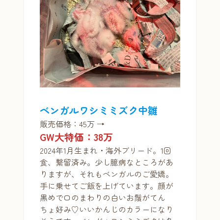
ベンガルワシミミズク中雛
販売価格：45万 →
GW大特価：38万
2024年1月生まれ・海外ブリード。1回
食、繋留済み。少し臆病なところがあ
りますが、それもベンガルのご愛嬌。
手に乗せてご飯を上げています。顔が
黒めで口のまわりの白いお鬚がてん
ちょ好み♡いいかんじのカラーになり