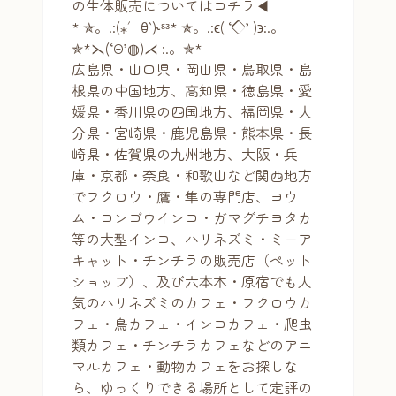
の生体販売についてはコチラ◀
* ✯。.:(⁎′ꃪ‵)˞ᵋᵌ* ✯。.:ϵ( ‘◇’ )϶:.。
✯*⋋(‘Θ’◍)⋌ :.。✯*
広島県・山口県・岡山県・鳥取県・島
根県の中国地方、高知県・徳島県・愛
媛県・香川県の四国地方、福岡県・大
分県・宮崎県・鹿児島県・熊本県・長
崎県・佐賀県の九州地方、大阪・兵
庫・京都・奈良・和歌山など関西地方
でフクロウ・鷹・隼の専門店、ヨウ
ム・コンゴウインコ・ガマグチヨタカ
等の大型インコ、ハリネズミ・ミーア
キャット・チンチラの販売店（ペット
ショップ）、及び六本木・原宿でも人
気のハリネズミのカフェ・フクロウカ
フェ・鳥カフェ・インコカフェ・爬虫
類カフェ・チンチラカフェなどのアニ
マルカフェ・動物カフェをお探しな
ら、ゆっくりできる場所として定評の