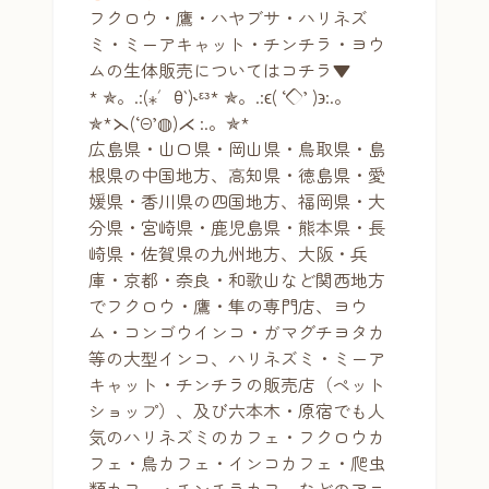
フクロウ・鷹・ハヤブサ・ハリネズ
ミ・ミーアキャット・チンチラ・ヨウ
ムの生体販売についてはコチラ▼
* ✯。.:(⁎′ꃪ‵)˞ᵋᵌ* ✯。.:ϵ( ‘◇’ )϶:.。
✯*⋋(‘Θ’◍)⋌ :.。✯*
広島県・山口県・岡山県・鳥取県・島
根県の中国地方、高知県・徳島県・愛
媛県・香川県の四国地方、福岡県・大
分県・宮崎県・鹿児島県・熊本県・長
崎県・佐賀県の九州地方、大阪・兵
庫・京都・奈良・和歌山など関西地方
でフクロウ・鷹・隼の専門店、ヨウ
ム・コンゴウインコ・ガマグチヨタカ
等の大型インコ、ハリネズミ・ミーア
キャット・チンチラの販売店（ペット
ショップ）、及び六本木・原宿でも人
気のハリネズミのカフェ・フクロウカ
フェ・鳥カフェ・インコカフェ・爬虫
類カフェ・チンチラカフェなどのアニ