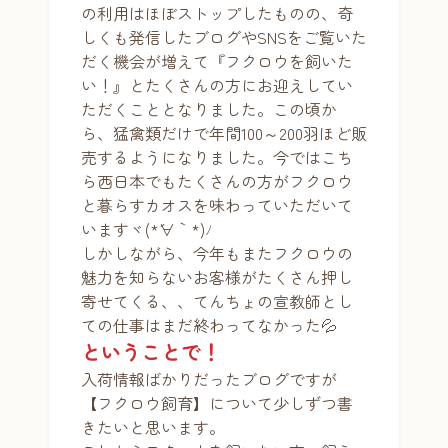
の利用はほぼストップしたものの、奇
しくも発信したブログやSNSをご覧いた
だく機会が増えて『フクロウを飼いた
い！』とたくさんの方にお迎えしてい
ただくこととなりました。この頃か
ら、猛禽類だけで年間100～200羽ほど販
売するようになりました。今ではこち
ら西日本でもたくさんの方がフクロウ
と暮らすカオスを味わっていただいて
いますヾ(*´∀｀*)ﾉ
しかしながら、今年もまたフクロウの
魅力を知らないお客様がたくさん押し
寄せてくる、、てんちょの宣教師とし
ての仕事はまだ終わってなかった💦
ということで！
入荷情報ばかりだったブログですが
【フクロウ飼育】について少しずつ書
きたいと思います。