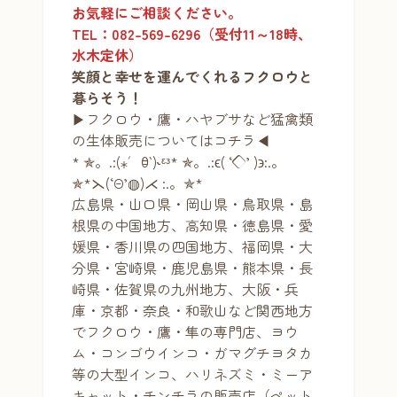
お気軽にご相談ください。
TEL：082-569-6296（受付11～18時、
水木定休）
笑顔と幸せを運んでくれるフクロウと
暮らそう！
▶フクロウ・鷹・ハヤブサなど猛禽類
の生体販売についてはコチラ◀
* ✯。.:(⁎′ꃪ‵)˞ᵋᵌ* ✯。.:ϵ( ‘◇’ )϶:.。
✯*⋋(‘Θ’◍)⋌ :.。✯*
広島県・山口県・岡山県・鳥取県・島
根県の中国地方、高知県・徳島県・愛
媛県・香川県の四国地方、福岡県・大
分県・宮崎県・鹿児島県・熊本県・長
崎県・佐賀県の九州地方、大阪・兵
庫・京都・奈良・和歌山など関西地方
でフクロウ・鷹・隼の専門店、ヨウ
ム・コンゴウインコ・ガマグチヨタカ
等の大型インコ、ハリネズミ・ミーア
キャット・チンチラの販売店（ペット