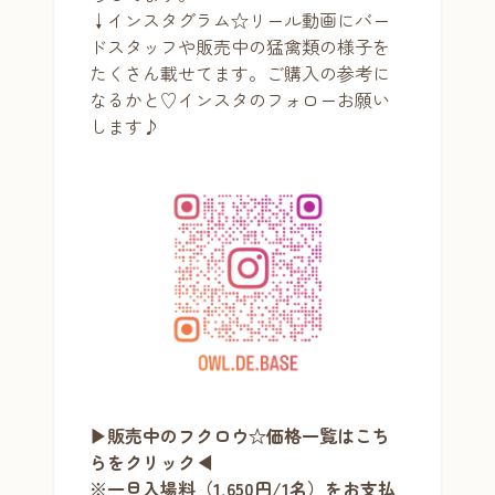
↓インスタグラム☆リール動画にバー
ドスタッフや販売中の猛禽類の様子を
たくさん載せてます。ご購入の参考に
なるかと♡
インスタのフォロー
お願い
します♪
▶販売中のフクロウ☆価格一覧はこち
らをクリック◀
※一旦入場料（1,650円/1名）をお支払