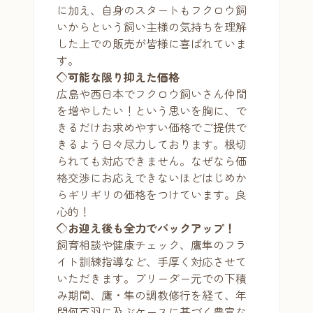
に加え、自身のスタートもフクロウ飼
いからという飼い主様の気持ちを理解
した上での販売が皆様に喜ばれていま
す。
◇可能な限り抑えた価格
広島や西日本でフクロウ飼いさん仲間
を増やしたい！という思いを胸に、で
きるだけお求めやすい価格でご提供で
きるよう日々尽力しております。根切
られても対応できません。なぜなら価
格交渉にお応えできないほどはじめか
らギリギリの価格をつけています。良
心的！
◇お迎え後も全力でバックアップ！
飼育相談や健康チェック、鷹隼のフラ
イト訓練指導など、手厚く対応させて
いただきます。ブリーダー元での下積
み期間、鷹・隼の調教修行を経て、年
間何百羽に及ぶケースに基づく豊富な