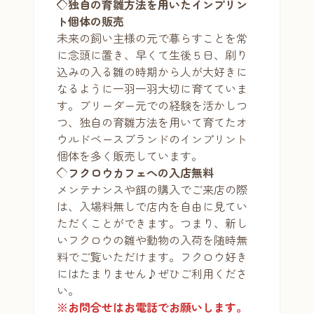
◇独自の育雛方法を用いたインプリン
ト個体の販売
未来の飼い主様の元で暮らすことを常
に念頭に置き、早くて生後５日、刷り
込みの入る雛の時期から人が大好きに
なるように一羽一羽大切に育てていま
す。ブリーダー元での経験を活かしつ
つ、独自の育雛方法を用いて育てたオ
ウルドベースブランドのインプリント
個体を多く販売しています。
◇
フクロウカフェへの入店無料
メンテナンスや餌の購入でご来店の際
は、入場料無しで店内を自由に見てい
ただくことができます。つまり、新し
いフクロウの雛や動物の入荷を随時無
料でご覧いただけます。フクロウ好き
にはたまりません♪ぜひご利用くださ
い。
※お問合せはお電話でお願いします。