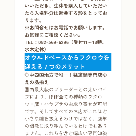
いいただき、生体を購入していただい
たら入場料分は返金する形をとってお
ります。
※お問合せはお電話でお願いします。
お気軽にご相談ください。
TEL：082-569-6296（受付11～18時、
水木定休）
オウルドベースからフクロウを
迎える７つのメリット
◇中四国地方で唯一！猛禽類専門店ゆ
えの品揃え
国内最大級のブリーダーとの太いパイ
プにより、ほぼ全ての種類のフクロ
ウ・鷹・ハヤブサのお取り寄せが可能
です。そしてすべてのお店がこれほど
小さな雛を扱えるわけではなく、鷹隼
の調教に取り組んでいるわけでもあり
ません。これらを含む幅広い専門知識