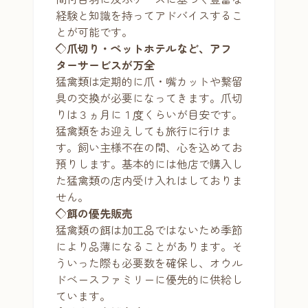
経験と知識を持ってアドバイスするこ
とが可能です。
◇爪切り・ペットホテルなど、アフ
ターサービスが万全
猛禽類は定期的に爪・嘴カットや繋留
具の交換が必要になってきます。爪切
りは３ヵ月に１度くらいが目安です。
猛禽類をお迎えしても旅行に行けま
す。飼い主様不在の間、心を込めてお
預りします。基本的には他店で購入し
た猛禽類の店内受け入れはしておりま
せん。
◇餌の優先販売
猛禽類の餌は加工品ではないため季節
により品薄になることがあります。そ
ういった際も必要数を確保し、オウル
ドベースファミリーに優先的に供給し
ています。