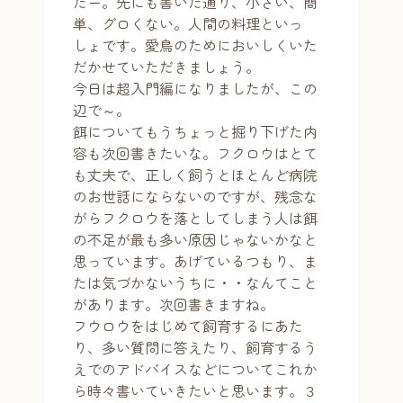
たー。先にも書いた通り、小さい、簡
単、グロくない。人間の料理といっ
しょです。愛鳥のためにおいしくいた
だかせていただきましょう。
今日は超入門編になりましたが、この
辺で～。
餌についてもうちょっと掘り下げた内
容も次回書きたいな。フクロウはとて
も丈夫で、正しく飼うとほとんど病院
のお世話にならないのですが、残念な
がらフクロウを落としてしまう人は餌
の不足が最も多い原因じゃないかなと
思っています。あげているつもり、ま
たは気づかないうちに・・なんてこと
があります。次回書きますね。
フウロウをはじめて飼育するにあた
り、多い質問に答えたり、飼育するう
えでのアドバイスなどについてこれか
ら時々書いていきたいと思います。３