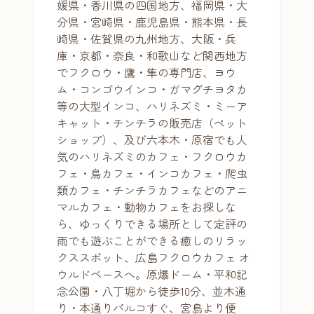
媛県・香川県の四国地方、福岡県・大
分県・宮崎県・鹿児島県・熊本県・長
崎県・佐賀県の九州地方、大阪・兵
庫・京都・奈良・和歌山など関西地方
でフクロウ・鷹・隼の専門店、ヨウ
ム・コンゴウインコ・ガマグチヨタカ
等の大型インコ、ハリネズミ・ミーア
キャット・チンチラの販売店（ペット
ショップ）、及び六本木・原宿でも人
気のハリネズミのカフェ・フクロウカ
フェ・鳥カフェ・インコカフェ・爬虫
類カフェ・チンチラカフェなどのアニ
マルカフェ・動物カフェをお探しな
ら、ゆっくりできる場所として定評の
雨でも遊ぶことができる癒しのリラッ
クススポット、広島フクロウカフェ オ
ウルドベースへ。原爆ドーム・平和記
念公園・八丁堀から徒歩10分、並木通
り・本通りパルコすぐ、宮島より便