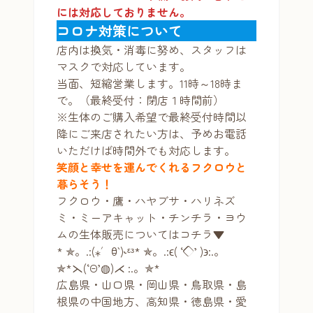
には対応しておりません。
コロナ対策について
店内は換気・消毒に努め、スタッフは
マスクで対応しています。
当面、短縮営業します。11時～18時ま
で。（最終受付：閉店１時間前）
※生体のご購入希望で最終受付時間以
降にご来店されたい方は、予めお電話
いただけば時間外でも対応します。
笑顔と幸せを運んでくれるフクロウと
暮らそう！
フクロウ・鷹・ハヤブサ・ハリネズ
ミ・ミーアキャット・チンチラ・ヨウ
ムの生体販売についてはコチラ▼
* ✯。.:(⁎′ꃪ‵)˞ᵋᵌ* ✯。.:ϵ( ‘◇’ )϶:.。
✯*⋋(‘Θ’◍)⋌ :.。✯*
広島県・山口県・岡山県・鳥取県・島
根県の中国地方、高知県・徳島県・愛