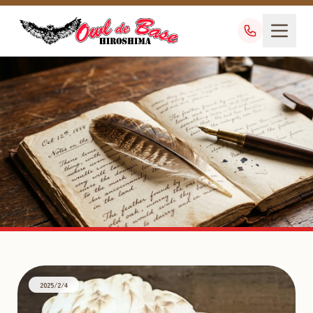
可がw
TAG
2025/2/4