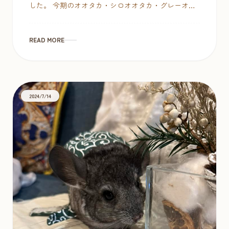
した。 今期のオオタカ・シロオオタカ・グレーオオ
タカは完売です。 只今お取り寄せ可能な鷹は、ブラ
ックスパロー（75万税 […]
READ MORE
2024/7/14