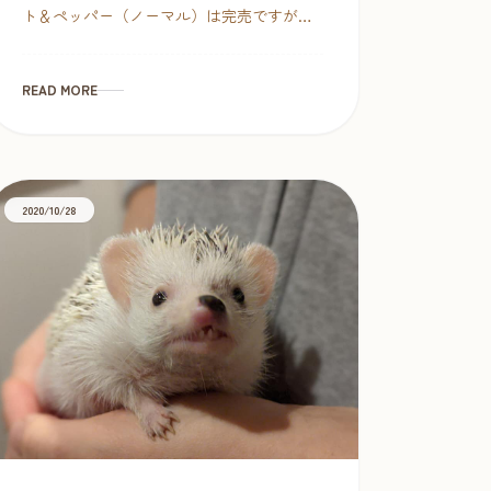
ト＆ペッパー（ノーマル）は完売ですが、
今回ご紹介の白系はりねずみは写真映えす
るし、お上品で可愛いのでツーに人気のカ
ラーです♥ OW […]
READ MORE
2020/10/28