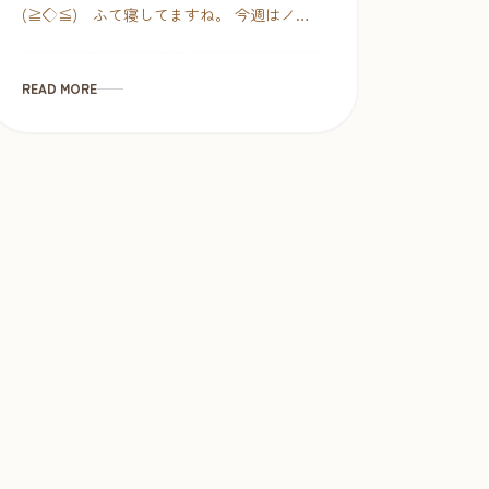
(≧◇≦) ふて寝してますね。 今週はノー
マル以外のカラーも入荷しました。 ◆ソル
ト&ペッパー 12,000円（税別） ♀2 […]
READ MORE