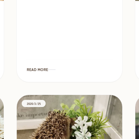
ズミベビー５匹再入荷しました。 販売開
始：6/5（金）11：00A […]
READ MORE
2020/3/25