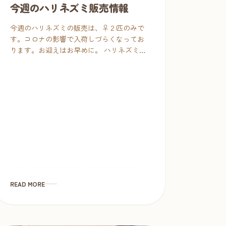
今週のハリネズミ販売情報
今週のハリネズミの販売は、♀２匹のみで
す。コロナの影響で入荷しづらくなってお
ります。お迎えはお早めに。 ハリネズミ4
ヵ月☆パイド 販売価格：24,800円（税別）
ハリネズミ３ヵ月☆シナモンパイド 販売価
格 […]
READ MORE