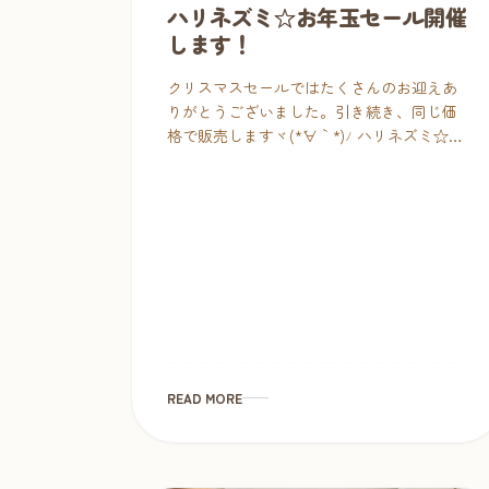
ハリネズミ☆お年玉セール開催
します！
クリスマスセールではたくさんのお迎えあ
りがとうございました。引き続き、同じ価
格で販売しますヾ(*´∀｀*)ﾉ ハリネズミ☆お
年玉セール🎍 セール価格：12,800円均一
（税別） 販売開始：1/3（日）11 […]
READ MORE