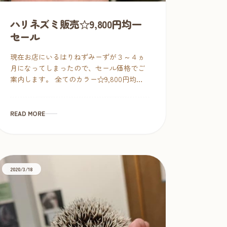
ハリネズミ販売☆9,800円均一
セール
現在お店にいるはりねずみーずが３～４ヵ
月になってしまったので、セール価格でご
案内します。 全てのカラー☆9,800円均
一！（税別） 残りパイド♀1匹。完売後、
当面ハリネズミの販売をお休みします。 ハ
リネズミ […]
READ MORE
2020/3/18