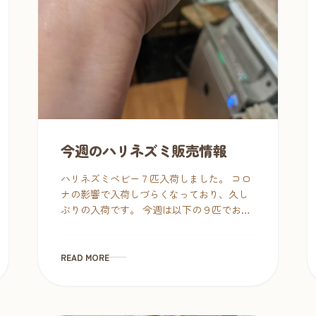
今週のハリネズミ販売情報
ハリネズミベビー７匹入荷しました。 コロ
ナの影響で入荷しづらくなっており、久し
ぶりの入荷です。 今週は以下の９匹でお迎
えお待ちしております。 ◆ソルト＆ペッパ
ー ２ヵ月ベビー 5匹 販売価格：16,800円
※ […]
READ MORE