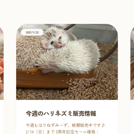
グ
2021/1/22
今週のハリネズミ販売情報
今週もはりねずみーず、絶賛販売中です♪
2/14（日）まで 5周年記念セール価格：