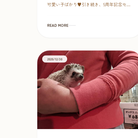
可愛い子ばかり♥引き続き、5周年記念セー
ル中！ぜひこの機会にお迎えくださいま
せヾ(´∀｀)ﾉ 2/14（日）まで 5周年記念セー
[…]
READ MORE
2020/12/30