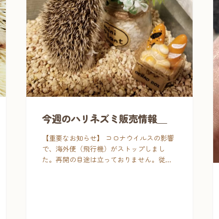
今週のハリネズミ販売情報＿
【重要なお知らせ】 コロナウイルスの影響
で、海外便（飛行機）がストップしまし
た。再開の目途は立っておりません。従い
まして、ハリネズミ売り切れの可能性がで
てきました。 この春、ハリネズミのお迎え
を検討されている方は、早めに […]