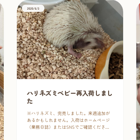
2020/6/3
ハリネズミベビー再入荷しまし
た
※ハリネズミ、完売しました。来週追加が
あるかもしれません。入荷はホームページ
（業務日誌）またはSNSでご確認くださ
い。 大変お待たせいたしました～！ハリネ