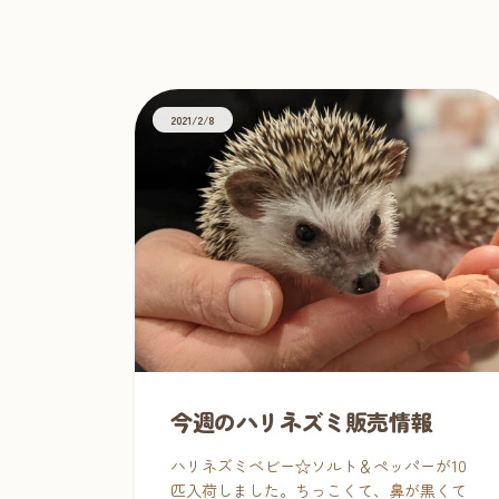
ピグミーヘッジホッ
TAG
2021/2/8
今週のハリネズミ販売情報
ハリネズミベビー☆ソルト＆ペッパーが10
匹入荷しました。ちっこくて、鼻が黒くて