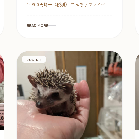
12,800円均一（税別） てんちょプライベー
トではアンティークとかミニチュアに目が
ないのですが、おとうちゃんに”役に立たな
いものばかり買 […]
READ MORE
2020/11/19