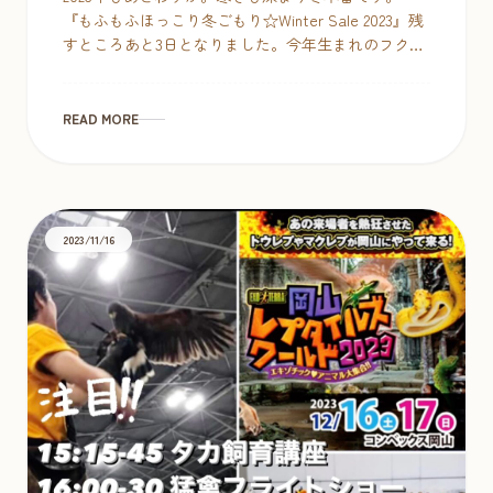
『もふもふほっこり冬ごもり☆Winter Sale 2023』残
すところあと3日となりました。今年生まれのフクロ
ウちゃんたち、どの子も穏やかで可愛い子たちに家
族を見つけて […]
READ MORE
2023/11/16