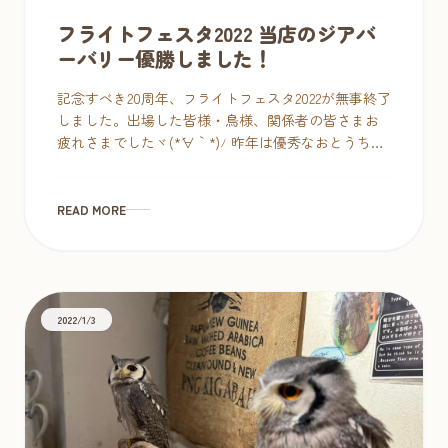
フライトフェスタ2022 当店のジアバ
ーバリー優勝しました！
記念すべき20周年、フライトフェスタ2022が無事終了
しました。出場した皆様・鳥様、関係者の皆さまお
疲れさまでしたヾ(*´∀｀*)ﾉ 昨年は優秀なおとうちゃ
ん＆鳥ちゃんずで賞を総なめにした（！？）オウル
ドベースですが、い […]
READ MORE
2022/1/3