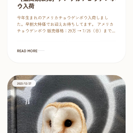
ウ入荷
今年生まれのアメリカチョウゲンボウ入荷しまし
た。早割大特価でお迎えお待ちしてます。 アメリカ
チョウゲンボウ 販売価格：29万 → 7/28（日）まで早
割大特価：25万税込 笑顔と幸せを運んでくれるフク
ロウと暮らそう。 夏 […]
READ MORE
2023/12/27