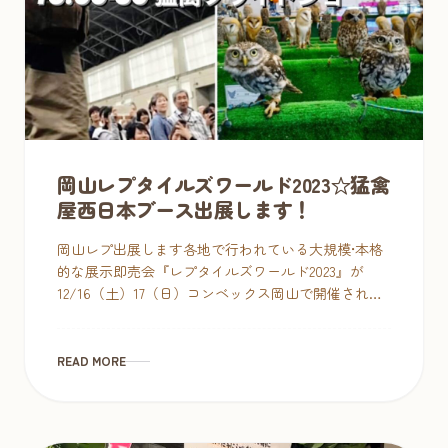
岡山レプタイルズワールド2023☆猛禽
屋西日本ブース出展します！
岡山レプ出展します各地で行われている大規模•本格
的な展示即売会『レプタイルズワールド2023』が
12/16（土）17（日）コンベックス岡山で開催されま
す。 爬虫類、小動物、猛禽類を一挙見て、触って、
購入できるイベントにな […]
READ MORE