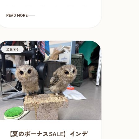
めにご来店お願いします。 アカアシモリフ
クロウはパリパリバーアイスのような横ボ
ーダー模様が特徴で、きゅるる […]
READ MORE
2026/6/3
【夏のボーナスSALE】インデ