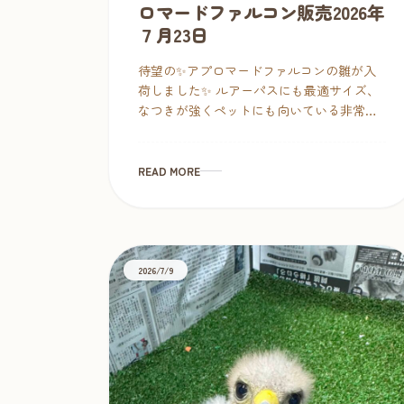
ロマードファルコン販売2026年
７月23日
待望の✨アプロマードファルコンの雛が入
荷しました✨ ルアーパスにも最適サイズ、
なつきが強くペットにも向いている非常に
人気の高い中型ハヤブサです。販売できる
アプロマは1羽のみとなりますので、お早
[…]
READ MORE
2026/7/9