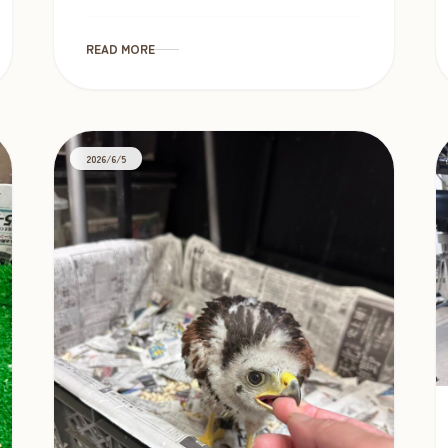
っても遊ぶのが好きでお茶目な性格に育ち
ます。大人のオオフクロウは大きくて黒い
瞳が愛らしく、複雑な模様がと […]
READ MORE
2026/6/5