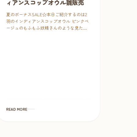
ィアンスコップオウル雛販売
夏のボーナスSALE☆本日ご紹介するのは2
羽のインディアンスコップオウル ピンクベ
ージュのもふもふ妖精さんのような見た目
が可愛くて人気。大きな黒目をキラキラさ
せてお迎えお待ちしてます♡ 片手にちょこ
んと乗るくらいの大きさ […]
READ MORE