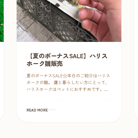
【夏のボーナスSALE】ハリス
ホーク雛販売
夏のボーナスSALE☆本日のご紹介はハリス
ホークの雛。 鷹と暮らしたい方にとって、
ハリスホークはペットにおすすめです。と
てもよくなつきます♡ 他の種の鷹と比べて
比較的簡単に飛ぶようになるので、一般の
方でもフリーフライトを […]
READ MORE