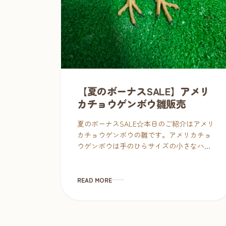
【夏のボーナスSALE】アメリ
カチョウゲンボウ雛販売
夏のボーナスSALE☆本日のご紹介はアメリ
カチョウゲンボウの雛です。アメリカチョ
ウゲンボウは手のひらサイズの小さなハヤ
ブサで、ペットに向いていてとても人気が
あります。 ハヤブサの雛は食いしん坊！目
が合えばご飯をおねだり。 […]
READ MORE