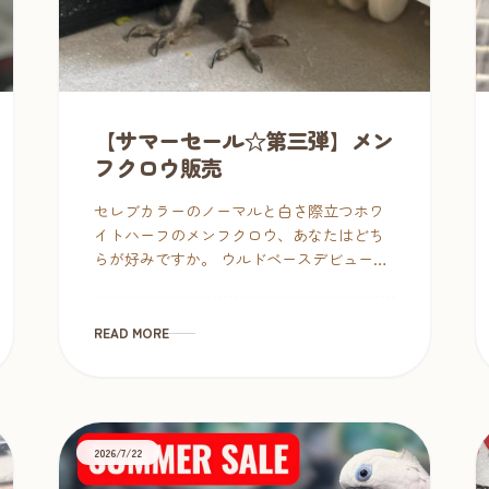
【サマーセール☆第三弾】メン
フクロウ販売
セレブカラーのノーマルと白さ際立つホワ
イトハーフのメンフクロウ、あなたはどち
らが好みですか。 ウルドベースデビューも
間近✨8/9（日）までサマーセール大特価で
お迎えお待ちしてます❣࿠ […]
READ MORE
2026/7/22