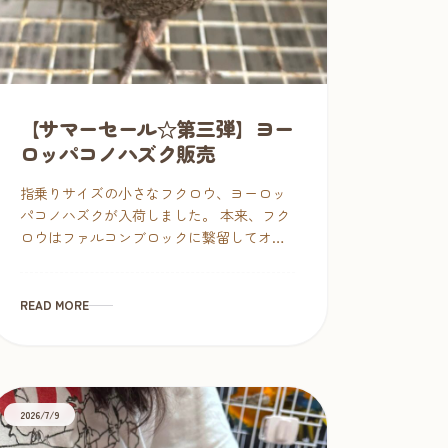
【サマーセール☆第三弾】ヨー
ロッパコノハズク販売
指乗りサイズの小さなフクロウ、ヨーロッ
パコノハズクが入荷しました。 本来、フク
ロウはファルコンブロックに繋留してオー
プンな場所で飼育していただきたいのです
が、やむなく小動物やインコのいるご家庭
でのケージ飼い、同居も安心サ […]
READ MORE
2026/7/9