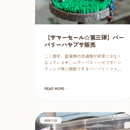
【サマーセール☆第三弾】バー
バリーハヤブサ販売
ここ数年、猛禽類の流通数が非常に少なく
なっている中、ルアーパス・ハヤブサハン
ティング用に調教できるバーバリーファル
コン３羽の入荷となりました。 この秋から
ルアーパスやハヤブサハンティングを始め
てみたい方も、今から確保して […]
READ MORE
2026/7/23