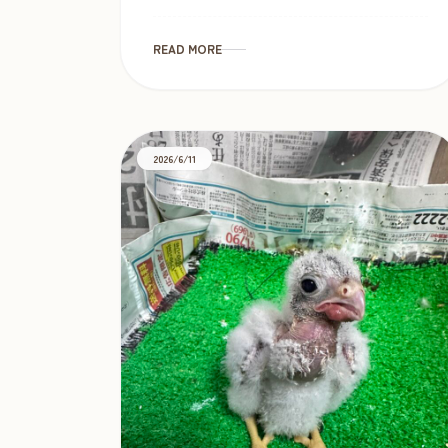
フライトができるようになるので、非常に
人気の高い種類の鷹です。 オウルドベース
で鷹隼をお迎えしていただい […]
READ MORE
2026/6/11