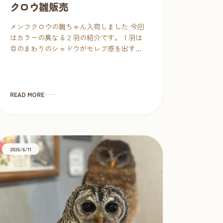
クロウ雛販売
メンフクロウの雛ちゃん入荷しました 今回
はカラーの異なる２羽の紹介です。１羽は
目のまわりのシャドウがセレブ感を出すノ
ーマルカラー。もう１羽はホワイトメンフ
クロウとノーマルとのハーフ。白さ際立つ
美しい子に育つと思います。 […]
READ MORE
2026/6/11