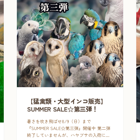
【猛禽類・大型インコ販売】
SUMMER SALE☆第三弾！
暑さを吹き飛ばせ8/9（日）まで
『SUMMER SALE☆第三弾』開催中 第二弾
終了していませんが、ハヤブサの入荷に伴