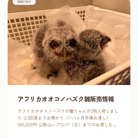
2023/12/1
アフリカオオコノハズク雛販売情報
アフリカオオコノハズクの雛ちゃんが2羽入荷しまし
た ♤2回食までお預かり（1〜1ヶ月半後お渡し）
385,000円 ♤岡山レプ12/17（日）までのお渡しなら
なんと29万税込 ※要 暖かい環境づくり、8時間お
きのミンチ3 […]