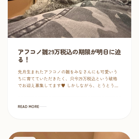
アフコノ雛29万税込の期限が明日に迫
る！
先月生まれたアフコノの雛をみなさんにも可愛いう
ちに育てていただきたく、只今29万税込という破格
でお迎え募集してます♥ しかしながら、とうとうそ
の期限が迫ってきた！明日12/15（金）17：00で終了
です。そ […]
READ MORE