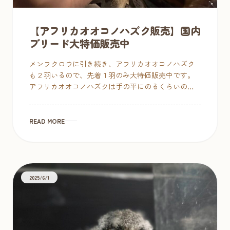
【アフリカオオコノハズク販売】国内
ブリード大特価販売中
メンフクロウに引き続き、アフリカオオコノハズク
も２羽いるので、先着１羽のみ大特価販売中です。
アフリカオオコノハズクは手の平にのるくらいの小
型フクロウですが、小型フクロウの中では体が大き
い方なので、体調や体重面であまり気 […]
READ MORE
2025/6/1