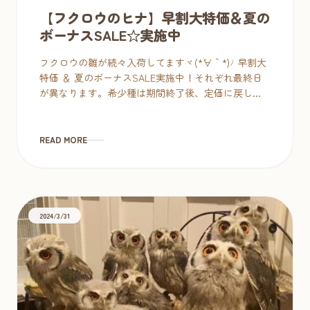
【フクロウのヒナ】早割大特価＆夏の
ボーナスSALE☆実施中
フクロウの雛が続々入荷してますヾ(*´∀｀*)ﾉ 早割大
特価 ＆ 夏のボーナスSALE実施中！それぞれ最終日
が異なります。希少種は期間終了後、定価に戻しま
すのでお早めにご来店くださいませ。 フクロウの早
割大特価 ＆ 夏の […]
READ MORE
2024/3/31