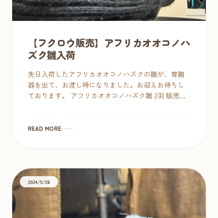
【フクロウ販売】アフリカオオコノハ
ズク雛入荷
先日入荷したアフリカオオコノハズクの雛が、育雛
器を出て、お渡し時になりました。お迎えお待ちし
ております。 アフリカオオコノハズク雛 2羽 販売価
格：352,000円 2024年11月19日生まれ・国内ブリード
2回食・未 […]
READ MORE
2024/5/28