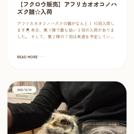
【フクロウ販売】アフリカオオコノハ
ズク雛☆入荷
アフリカオオコノハズクの雛がなんと！ 10羽入荷し
ます🐣 本日、第１陣で最も幼い３羽の入荷がありま
した。 そして、第２陣の７羽は来週を予定していま
す。 レートや流通数の関係で、年々猛禽類に限らず
鳥類の価格 […]
READ MORE
2023/12/14