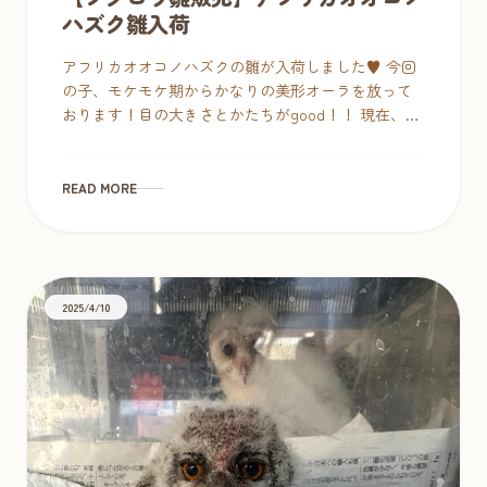
ハズク雛入荷
アフリカオオコノハズクの雛が入荷しました♥ 今回
の子、モケモケ期からかなりの美形オーラを放って
おります！目の大きさとかたちがgood！！ 現在、7
時間おき３回食、気候があたたかくなりましたので
特別な設備は必 […]
READ MORE
2025/4/10