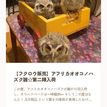
【フクロウ販売】アフリカオオコノハ
ズク雛☆第二陣入荷
この度、アフリカオオコノハズクの雛が10羽入荷
し、オウルドベースは一時騒然👀 そしてこの度はな
んと！ 25万税込 という驚きの価格が実現したわけで
すが・・ バタバタしているうちに、週末で7羽ご成約