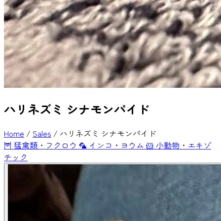
ハリネズミ シナモンパイド
Home
/
Sales
/
ハリネズミ シナモンパイド
🦉
猛禽類・フクロウ
🦜
インコ・ヨウム
🐹
小動物・エキゾ
チック