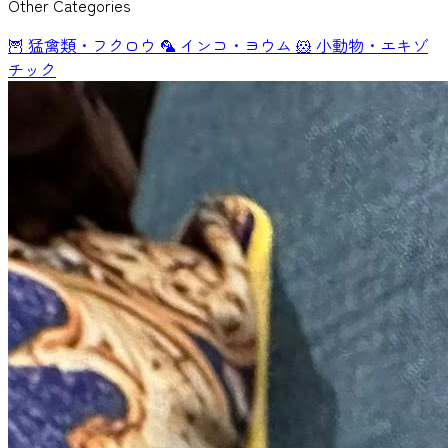
Other Categories
🦉
猛禽類・フクロウ
🦜
インコ・ヨウム
🐹
小動物・エキゾ
チック