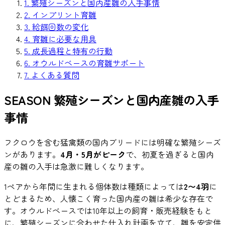
1. 繁殖シーズンと国内産雛の入手事情
2. インプリント育雛
3. 給餌回数の変化
4. 育雛に必要な用具
5. 成長過程と特有の行動
6. オウルドベースの育雛サポート
7. よくある質問
SEASON
繁殖シーズンと国内産雛の入手
事情
フクロウを含む猛禽類の国内ブリードには明確な繁殖シーズ
ンがあります。
4月・5月がピーク
で、初夏を過ぎると国内
産の雛の入手は急激に難しくなります。
1ペアから年間に生まれる個体数は種類によっては
2〜4羽
に
とどまるため、人懐こく育った国内産の雛は希少な存在で
す。オウルドベースでは10年以上の飼育・販売経験をもと
に、繁殖シーズンに合わせた仕入れ計画を立て、雛を安定供