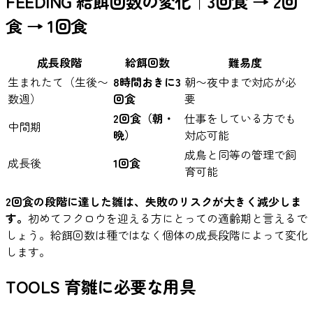
FEEDING
給餌回数の変化｜3回食 → 2回
食 → 1回食
成長段階
給餌回数
難易度
生まれたて（生後〜
8時間おきに3
朝〜夜中まで対応が必
数週）
回食
要
2回食（朝・
仕事をしている方でも
中間期
晩）
対応可能
成鳥と同等の管理で飼
成長後
1回食
育可能
2回食の段階に達した雛は、失敗のリスクが大きく減少しま
す。
初めてフクロウを迎える方にとっての適齢期と言えるで
しょう。給餌回数は種ではなく個体の成長段階によって変化
します。
TOOLS
育雛に必要な用具