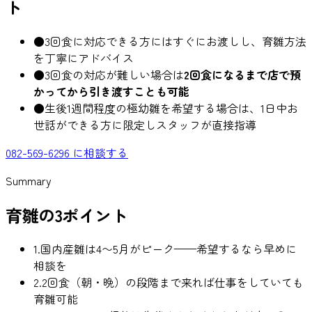
ト
●
3回食に対応できる方にはすぐにお渡しし、育雛方法
を丁寧にアドバイス
●
3回食の対応が難しい場合は
2回食になるまで店で預
かってから引き渡すことも可能
●
生後1週間程度の極幼雛を希望する場合は、1日中お
世話ができる方に限定しスタッフが直接指導
082-569-6296 に相談する
Summary
育雛の3ポイント
1.
国内産雛は4〜5月がピーク——希望するなら早めに
相談を
2.
2回食（朝・晩）の段階まで来れば仕事をしていても
育雛可能