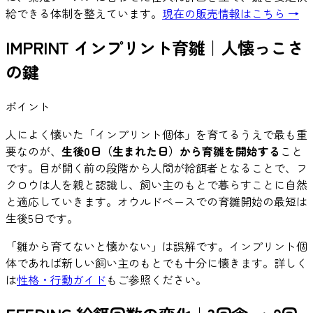
給できる体制を整えています。
現在の販売情報はこちら →
IMPRINT
インプリント育雛｜人懐っこさ
の鍵
ポイント
人によく懐いた「インプリント個体」を育てるうえで最も重
要なのが、
生後0日（生まれた日）から育雛を開始する
こと
です。目が開く前の段階から人間が給餌者となることで、フ
クロウは人を親と認識し、飼い主のもとで暮らすことに自然
と適応していきます。オウルドベースでの育雛開始の最短は
生後5日です。
「雛から育てないと懐かない」は誤解です。インプリント個
体であれば新しい飼い主のもとでも十分に懐きます。詳しく
は
性格・行動ガイド
もご参照ください。